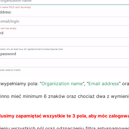
wypełniamy pola: “
Organization name
“, “
Email address
” ora
nno mieć minimum 6 znaków oraz chociaż dwa z wymienionyc
.
usimy zapamiętać wszystkie te 3 pola, aby móc zalogow
ieniu wszystkich pól oraz odznaczeniu filtra antyspamowe