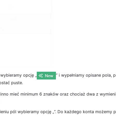
 wybieramy opcję „
” i wypełniamy opisane pola, 
stać puste.
nno mieć minimum 6 znaków oraz chociaż dwa z wymienionyc
.
ieniu pól wybieramy opcję „
”. Do każdego konta możemy pr