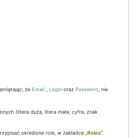
pamiętając, że
Email
,
Login
oraz
Password
, nie
h (litera duża, litera mała, cyfra, znak
zypisać określone role, w zakładce „
Roles
”.