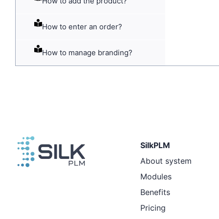
How to add the product?
How to enter an order?
How to manage branding?
SilkPLM
About system
Modules
Benefits
Pricing