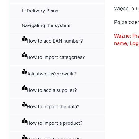
Więcej o u
L: Delivery Plans
Po założe
Navigating the system
Ważne: Prz
How to add EAN number?
name, Log
How to import categories?
Jak utworzyć słownik?
How to add a supplier?
How to import the data?
How to import a product?