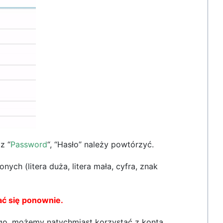
z “
Password
“, “Hasło” należy powtórzyć.
h (litera duża, litera mała, cyfra, znak
ać się ponownie.
go, możemy natychmiast korzystać z konta.