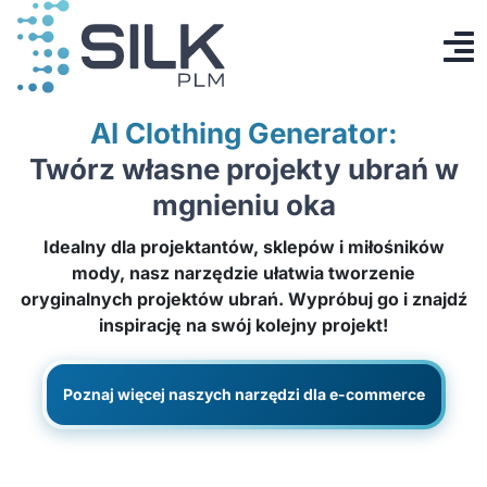
Przejdź
do
To
zawartości
Produkt
Na
AI Clothing Generator:
AI Designer
Twórz własne projekty ubrań w
mgnieniu oka
Cennik
Idealny dla projektantów, sklepów i miłośników
Baza wiedzy
mody, nasz narzędzie ułatwia tworzenie
oryginalnych projektów ubrań. Wypróbuj go i znajdź
Kontakt
inspirację na swój kolejny projekt!
Zaloguj się
Poznaj więcej naszych narzędzi dla e-commerce
Utwórz konto