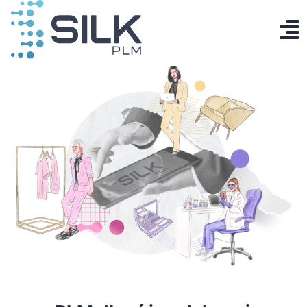
Przejdź
do
To
zawartości
Produkt
Na
AI Designer
Cennik
Baza wiedzy
Kontakt
Zaloguj się
Utwórz konto