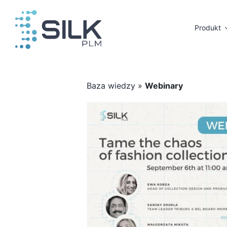
Przejdź
do
Produkt
zawartości
Baza wiedzy
»
Webinary