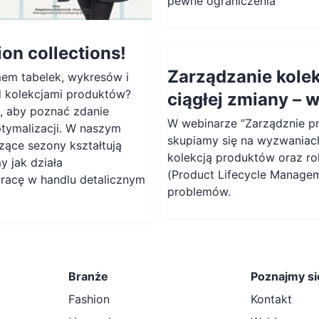
pewne ograniczenia
on collections!
Zarządzanie kole
mem tabelek, wykresów i
d kolekcjami produktów?
ciągłej zmiany – 
, aby poznać zdanie
W webinarze “Zarządznie p
tymalizacji. W naszym
skupiamy się na wyzwaniac
zące sezony kształtują
kolekcją produktów oraz ro
y jak działa
(Product Lifecycle Managem
racę w handlu detalicznym
problemów.
Branże
Poznajmy si
Fashion
Kontakt