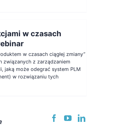
kcjami w czasach
webinar
roduktem w czasach ciągłej zmiany”
h związanych z zarządzaniem
li, jaką może odegrać system PLM
ent) w rozwiązaniu tych
ę