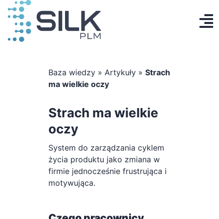
Przejdź
do
To
zawartości
Produkt
Na
AI Designer
Baza wiedzy
»
Artykuły
»
Strach
ma wielkie oczy
Cennik
Strach ma wielkie
Baza wiedzy
oczy
Kontakt
System do zarządzania cyklem
życia produktu jako zmiana w
firmie jednocześnie frustrująca i
Zaloguj się
motywująca.
Utwórz konto
Czego pracownicy