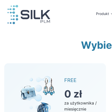
Przejdź
do
Produkt
zawartości
Wybie
FREE
0 zł
za użytkownika /
miesięcznie