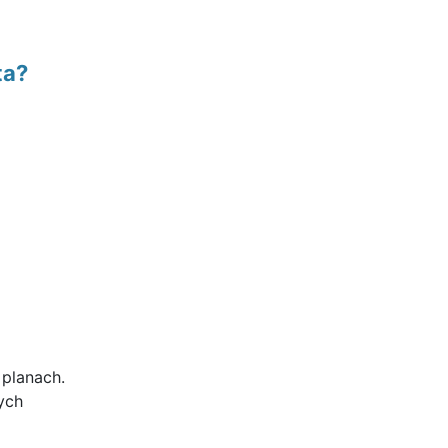
ta?
planach.
ych