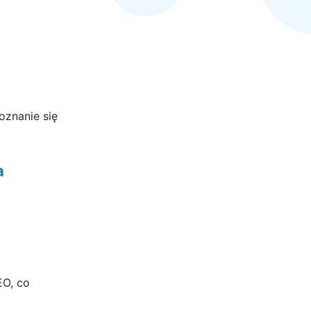
znanie się
a
EO, co