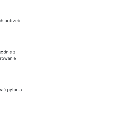
ch potrzeb
godnie z
frowanie
ać pytania