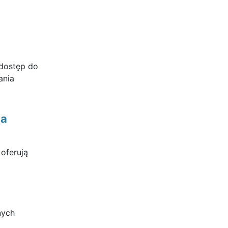
 dostęp do
ania
ia
oferują
nych