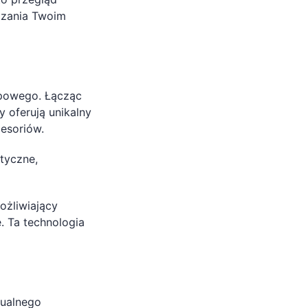
iązania Twoim
upowego. Łącząc
 oferują unikalny
esoriów.
ityczne,
ożliwiający
 Ta technologia
tualnego