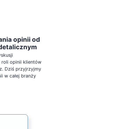
ia opinii od
 detalicznym
skusji
oli opinii klientów
z. Dziś przyjrzyjmy
ii w całej branży