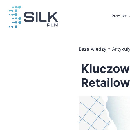
Przejdź
do
Produkt
zawartości
Baza wiedzy
»
Artykuł
Kluczow
Retailow