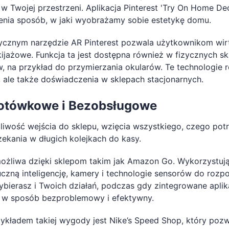
w Twojej przestrzeni. Aplikacja Pinterest 'Try On Home Dec
ienia sposób, w jaki wyobrażamy sobie estetykę domu.
cznym narzędzie AR Pinterest pozwala użytkownikom wirt
ijażowe. Funkcja ta jest dostępna również w fizycznych 
, na przykład do przymierzania okularów. Te technologie r
, ale także doświadczenia w sklepach stacjonarnych.
otówkowe i Bezobsługowe
iwość wejścia do sklepu, wzięcia wszystkiego, czego potr
ekania w długich kolejkach do kasy.
ożliwa dzięki sklepom takim jak Amazon Go. Wykorzystuj
zną inteligencję, kamery i technologie sensorów do rozp
ybierasz i Twoich działań, podczas gdy zintegrowane aplik
 w sposób bezproblemowy i efektywny.
ykładem takiej wygody jest Nike’s Speed Shop, który pozw