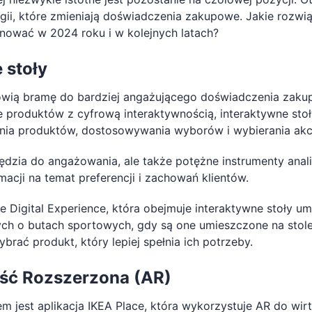
ogii, które zmieniają doświadczenia zakupowe. Jakie rozw
ować w 2024 roku i w kolejnych latach?
 stoły
owią bramę do bardziej angażującego doświadczenia zak
 produktów z cyfrową interaktywnością, interaktywne stoły
ia produktów, dostosowywania wyborów i wybierania akc
zędzia do angażowania, ale także potężne instrumenty anal
macji na temat preferencji i zachowań klientów.
e Digital Experience, która obejmuje interaktywne stoły um
h o butach sportowych, gdy są one umieszczone na stole.
rać produkt, który lepiej spełnia ich potrzeby.
ść Rozszerzona (AR)
 jest aplikacja IKEA Place, która wykorzystuje AR do wir