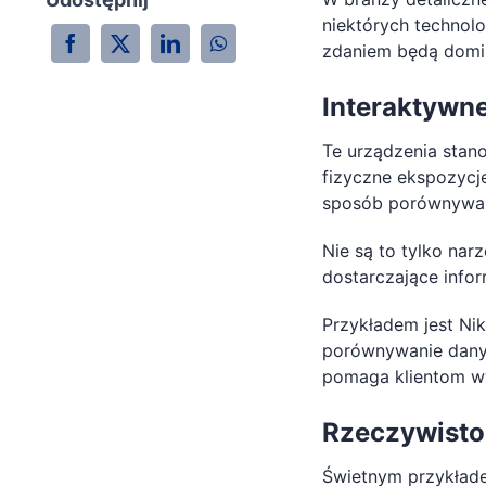
niektórych technol
zdaniem będą domin
Interaktywne
Te urządzenia stan
fizyczne ekspozycje
sposób porównywan
Nie są to tylko nar
dostarczające infor
Przykładem jest Nik
porównywanie danyc
pomaga klientom wyb
Rzeczywisto
Świetnym przykładem