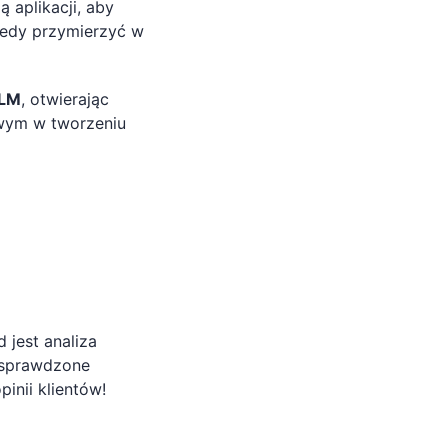
 aplikacji, aby
wtedy przymierzyć w
PLM
, otwierając
wym w tworzeniu
 jest analiza
i sprawdzone
inii klientów!