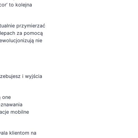
or’ to kolejna
ualnie przymierzać
sklepach za pomocą
ewolucjonizują nie
zebujesz i wyjścia
ą one
oznawania
acje mobilne
ala klientom na