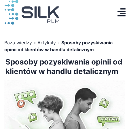
Przejdź
do
To
zawartości
Produkt
Na
AI Designer
Baza wiedzy
»
Artykuły
»
Sposoby pozyskiwania
opinii od klientów w handlu detalicznym
Cennik
Sposoby pozyskiwania opinii od
klientów w handlu detalicznym
Baza wiedzy
Kontakt
Zaloguj się
Utwórz konto