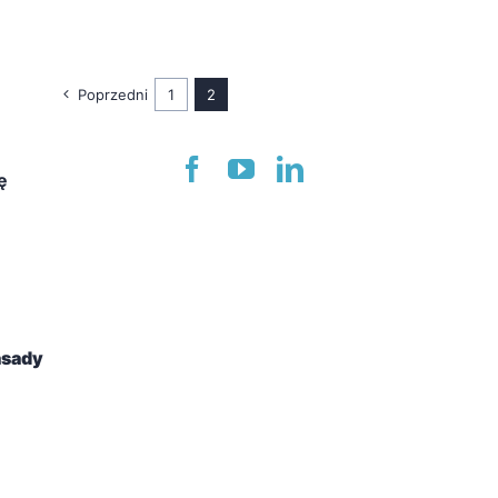
Poprzedni
1
2
ę
asady