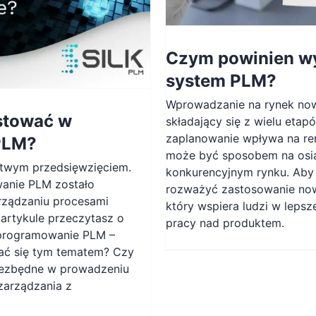
Czym powinien wy
system PLM?
Wprowadzanie na rynek no
stować w
składający się z wielu etap
zaplanowanie wpływa na ren
PLM?
może być sposobem na osią
łatwym przedsięwzięciem.
konkurencyjnym rynku. Aby 
anie PLM zostało
rozważyć zastosowanie no
rządzaniu procesami
który wspiera ludzi w lepsz
artykule przeczytasz o
pracy nad produktem.
Oprogramowanie PLM –
ać się tym tematem? Czy
iezbędne w prowadzeniu
zarządzania z