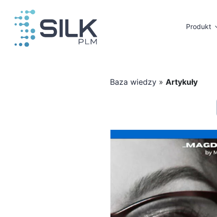
Przejdź
do
Produkt
zawartości
Baza wiedzy
»
Artykuły