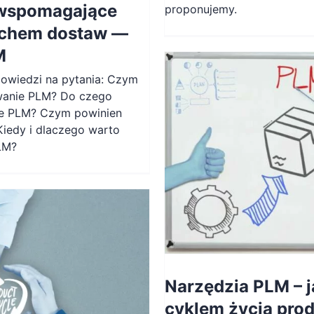
wspomagające
proponujemy.
uchem dostaw —
M
powiedzi na pytania: Czym
wanie PLM? Do czego
ie PLM? Czym powinien
iedy i dlaczego warto
LM?
Narzędzia PLM – 
cyklem życia pro