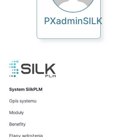
PXadminSILK
System SilkPLM
Opis systemu
Moduły
Benefity
Etapy wdrożenia