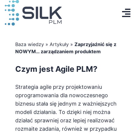
Przejdź
do
To
zawartości
Produkt
Na
AI Designer
Baza wiedzy
»
Artykuły
»
Zaprzyjaźnić się z
NOWYM… zarządzaniem produktem
Cennik
Czym jest Agile PLM?
Baza wiedzy
Strategia agile przy projektowaniu
Kontakt
oprogramowania dla nowoczesnego
biznesu stała się jednym z ważniejszych
Zaloguj się
modeli działania. To dzięki niej można
działać sprawniej oraz lepiej realizować
Utwórz konto
rozmaite zadania, również w przypadku