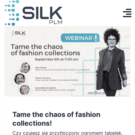
Przejdź
do
To
zawartości
Produkt
Na
AI Designer
Cennik
Baza wiedzy
Kontakt
Zaloguj się
Tame the chaos of fashion
Utwórz konto
collections!
Czy czujesz się przytłoczony ogromem tabelek,