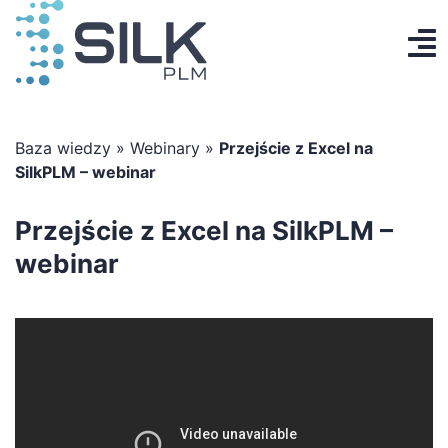
Przejdź
do
To
zawartości
Produkt
Na
AI Designer
Baza wiedzy
»
Webinary
»
Przejście z Excel na
SilkPLM – webinar
Cennik
Przejście z Excel na SilkPLM –
Baza wiedzy
webinar
Kontakt
Zaloguj się
Utwórz konto