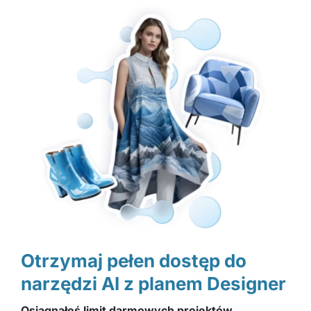
Przejdź
do
zawartości
Otrzymaj pełen dostęp do
narzędzi AI z planem Designer
Osiągnąłeś limit darmowych projektów.